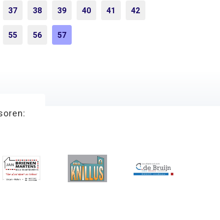
37
38
39
40
41
42
55
56
57
soren: