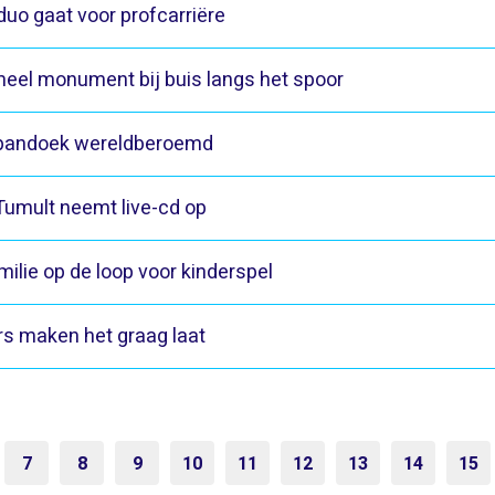
duo gaat voor profcarriëre
meel monument bij buis langs het spoor
pandoek wereldberoemd
Tumult neemt live-cd op
ilie op de loop voor kinderspel
rs maken het graag laat
7
8
9
10
11
12
13
14
15