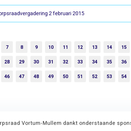
orpsraadvergadering 2 februari 2015
7
8
9
10
11
12
13
14
15
28
29
30
31
32
33
34
35
36
46
47
48
49
50
51
52
53
54
rpsraad Vortum-Mullem dankt onderstaande spon