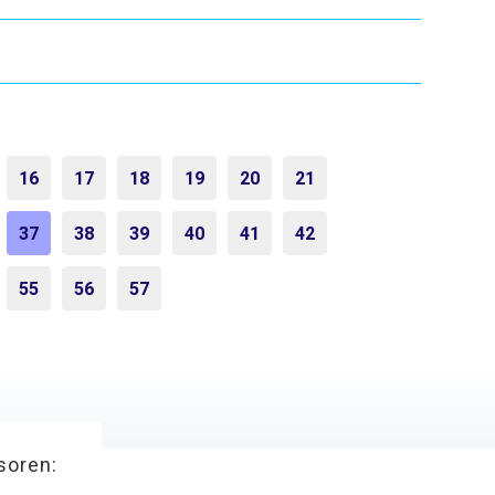
16
17
18
19
20
21
37
38
39
40
41
42
55
56
57
soren: