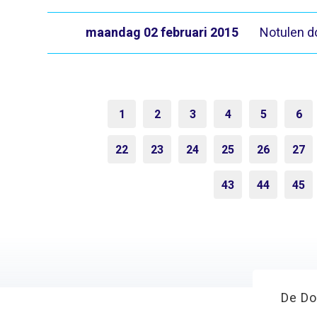
maandag 02 februari 2015
Notulen d
1
2
3
4
5
6
22
23
24
25
26
27
43
44
45
De Do