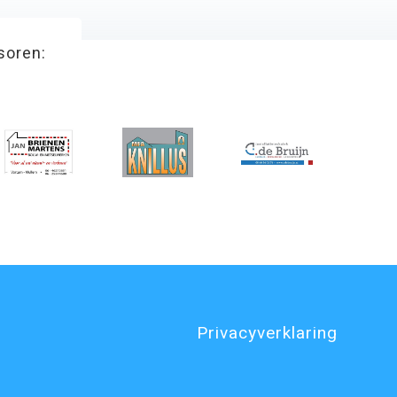
soren:
Privacyverklaring