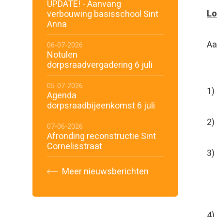
UPDATE! - Aanvang
Lo
verbouwing basisschool Sint
Anna
Aa
06-07-2026
Notulen
dorpsraadvergadering 6 juli
05-07-2026
Agenda
dorpsraadbijeenkomst 6 juli
2)
07-06-2026
Afronding reconstructie Sint
Cornelisstraat
3)
-
Meer nieuwsberichten
-
4)