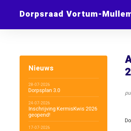
Dorpsraad Vortum-Mulle
A
Nieuws
28-07-2026
Dorpsplan 3.0
pu
24-07-2026
Inschrijving KermisKwis 2026
geopend!
Do
17-07-2026