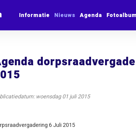
m
Informatie
Nieuws
Agenda
Fotoalbu
genda dorpsraadvergader
2015
blicatiedatum: woensdag 01 juli 2015
rpsraadvergadering 6 Juli 2015