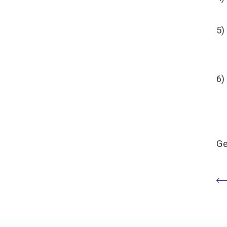
5
D
6
Ge