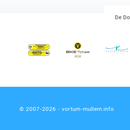
De Do
© 2007-2026 - vortum-mullem.info