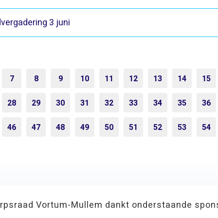
vergadering 3 juni
7
8
9
10
11
12
13
14
15
28
29
30
31
32
33
34
35
36
46
47
48
49
50
51
52
53
54
rpsraad Vortum-Mullem dankt onderstaande spon