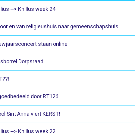
lius --> Knillus week 24
or en van religieushuis naar gemeenschapshuis
euwjaarsconcert staan online
sborrel Dorpsraad
T??!
goedbedeeld door RT126
ol Sint Anna viert KERST!
lius --> Knillus week 22