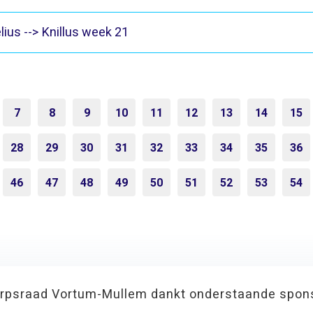
lius --> Knillus week 21
7
8
9
10
11
12
13
14
15
28
29
30
31
32
33
34
35
36
46
47
48
49
50
51
52
53
54
rpsraad Vortum-Mullem dankt onderstaande spon