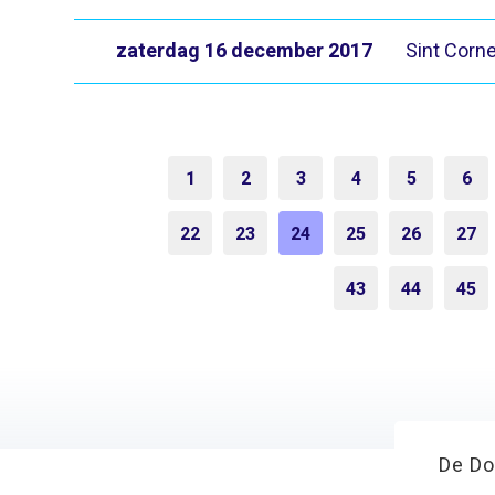
zaterdag 16 december 2017
Sint Corne
1
2
3
4
5
6
22
23
24
25
26
27
43
44
45
De Do