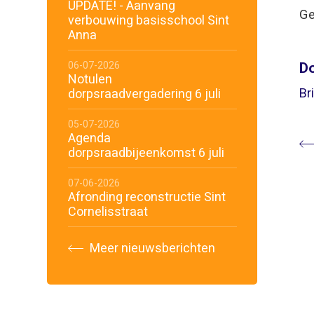
UPDATE! - Aanvang
Ge
verbouwing basisschool Sint
Anna
Do
06-07-2026
Notulen
Br
dorpsraadvergadering 6 juli
05-07-2026
Agenda
dorpsraadbijeenkomst 6 juli
07-06-2026
Afronding reconstructie Sint
Cornelisstraat
Meer nieuwsberichten