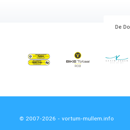
De Do
© 2007-2026 - vortum-mullem.info