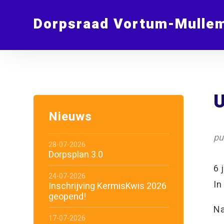
Dorpsraad Vortum-Mulle
U
Nieuws
pu
28-07-2026
Dorpsplan 3.0
6 
24-07-2026
In
Inschrijving KermisKwis 2026
geopend!
Na
17-07-2026