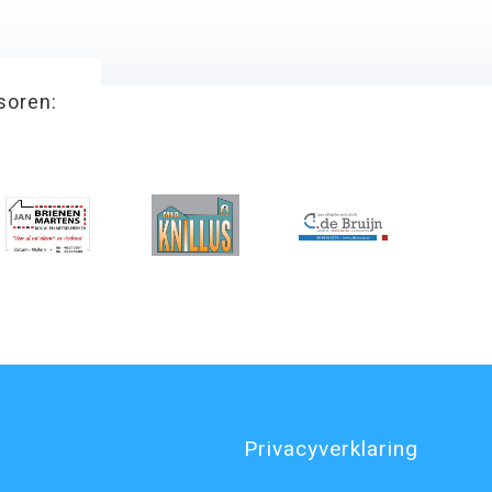
soren:
Privacyverklaring