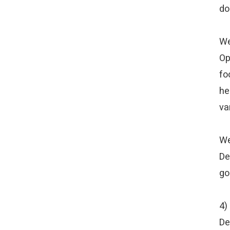
do
W
Op
fo
he
va
We
De
go
4)
De