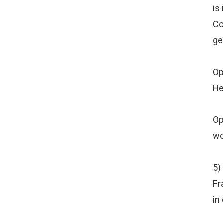
is
Co
ge
Op
H
Op
wo
5
Fr
in