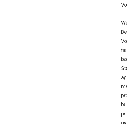
Vo
We
De
Vo
fi
la
St
ag
me
pr
bu
pr
ov