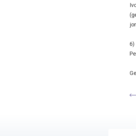
Iv
(g
jo
6)
Pe
Ge