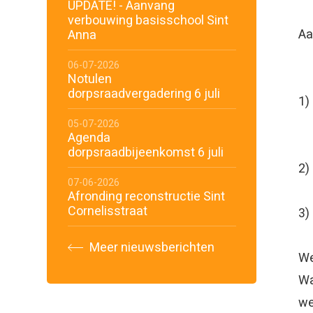
UPDATE! - Aanvang
verbouwing basisschool Sint
Aa
Anna
06-07-2026
Notulen
dorpsraadvergadering 6 juli
Pe
05-07-2026
Agenda
dorpsraadbijeenkomst 6 juli
2)
07-06-2026
Afronding reconstructie Sint
Cornelisstraat
3
Meer nieuwsberichten
We
Wa
we