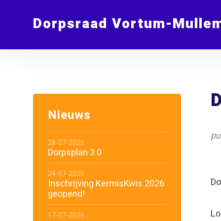
Dorpsraad Vortum-Mulle
D
Nieuws
pu
28-07-2026
Dorpsplan 3.0
24-07-2026
Do
Inschrijving KermisKwis 2026
geopend!
Lo
17-07-2026