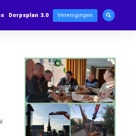
ms
Dorpsplan 3.0
Verenigingen
l