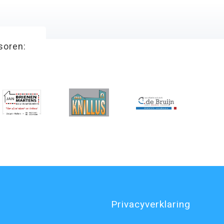
soren:
Privacyverklaring