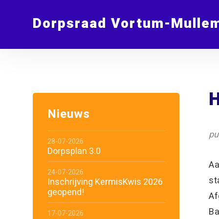
Dorpsraad Vortum-Mulle
Nieuws
pu
28-07-2026
Dorpsplan 3.0
Aa
24-07-2026
st
Inschrijving KermisKwis 2026
geopend!
Af
Ba
17-07-2026