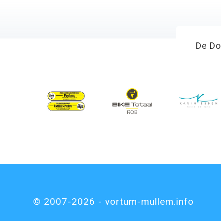
De Do
© 2007-2026 - vortum-mullem.info