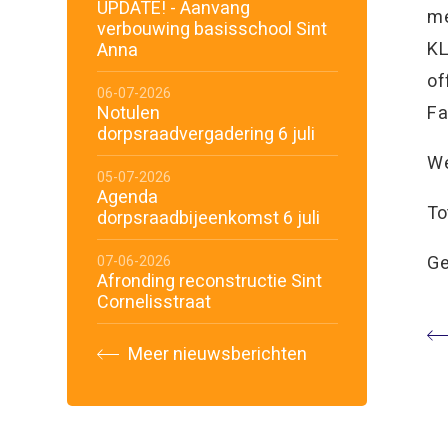
UPDATE! - Aanvang
me
verbouwing basisschool Sint
KL
Anna
of
06-07-2026
Notulen
Fa
dorpsraadvergadering 6 juli
We
05-07-2026
Agenda
To
dorpsraadbijeenkomst 6 juli
Ge
07-06-2026
Afronding reconstructie Sint
Cornelisstraat
Meer nieuwsberichten