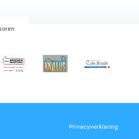
soren:
Privacyverklaring