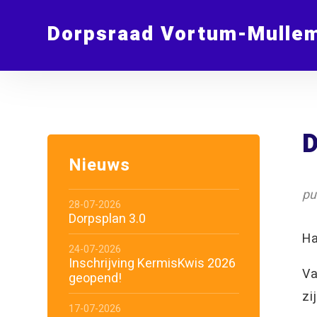
Dorpsraad Vortum-Mulle
D
Nieuws
pu
28-07-2026
Dorpsplan 3.0
Ha
24-07-2026
Inschrijving KermisKwis 2026
Va
geopend!
zi
17-07-2026