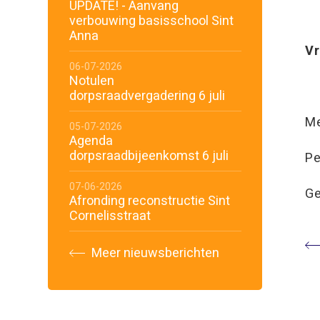
UPDATE! - Aanvang
verbouwing basisschool Sint
Anna
Vr
06-07-2026
Notulen
dorpsraadvergadering 6 juli
Me
05-07-2026
Agenda
dorpsraadbijeenkomst 6 juli
Pe
07-06-2026
Ge
Afronding reconstructie Sint
Cornelisstraat
Meer nieuwsberichten