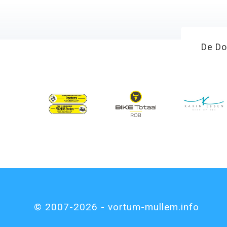
De Do
© 2007-2026 - vortum-mullem.info