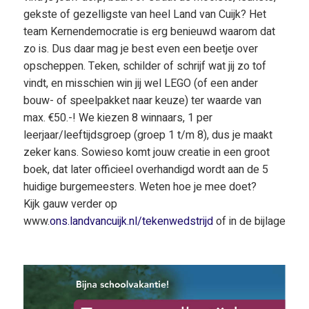
gekste of gezelligste van heel Land van Cuijk? Het
team Kernendemocratie is erg benieuwd waarom dat
zo is. Dus daar mag je best even een beetje over
opscheppen. Teken, schilder of schrijf wat jij zo tof
vindt, en misschien win jij wel LEGO (of een ander
bouw- of speelpakket naar keuze) ter waarde van
max. €50.-! We kiezen 8 winnaars, 1 per
leerjaar/leeftijdsgroep (groep 1 t/m 8), dus je maakt
zeker kans. Sowieso komt jouw creatie in een groot
boek, dat later officieel overhandigd wordt aan de 5
huidige burgemeesters. Weten hoe je mee doet?
Kijk gauw verder op
www.
ons.landvancuijk.nl/tekenwedstrijd
of in de bijlage