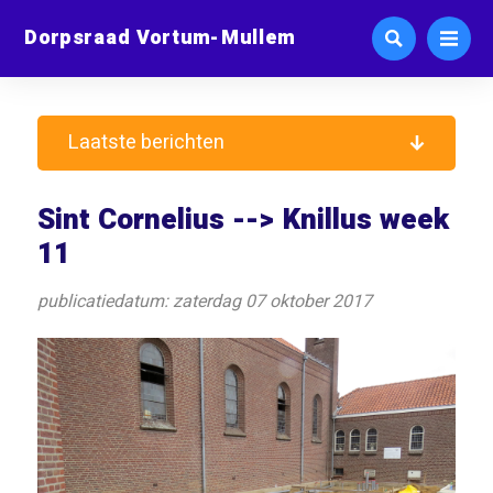
Dorpsraad Vortum-Mullem
Laatste berichten
Sint Cornelius --> Knillus week
11
publicatiedatum: zaterdag 07 oktober 2017