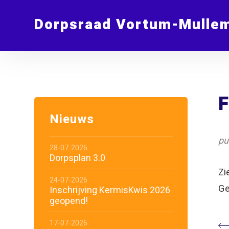
Dorpsraad Vortum-Mulle
F
Nieuws
pu
28-07-2026
Dorpsplan 3.0
Zi
24-07-2026
Ge
Inschrijving KermisKwis 2026
geopend!
17-07-2026