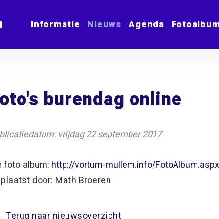
m
Informatie
Nieuws
Agenda
Fotoalbu
oto's burendag online
blicatiedatum: vrijdag 22 september 2017
e foto-album:
http://vortum-mullem.info/FotoAlbum.asp
plaatst door: Math Broeren
Terug naar nieuwsoverzicht