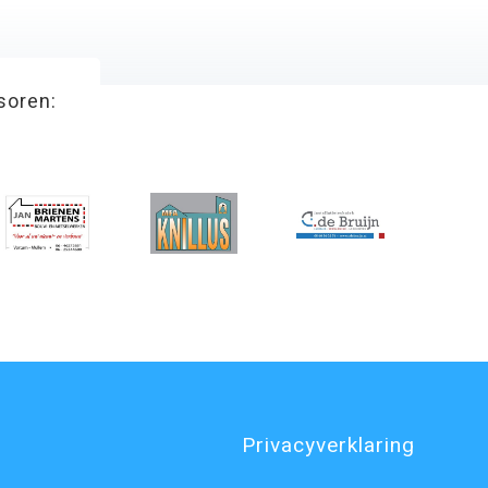
soren:
Privacyverklaring