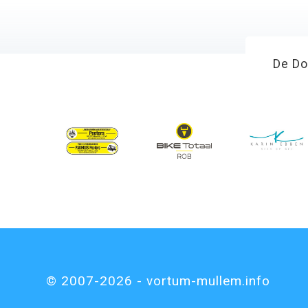
De Do
© 2007-2026 - vortum-mullem.info