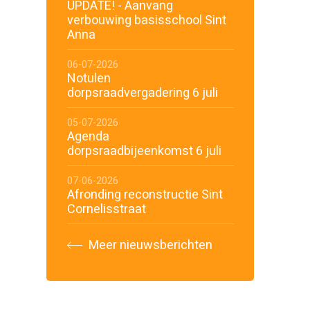
UPDATE! - Aanvang
verbouwing basisschool Sint
Anna
06-07-2026
Notulen
dorpsraadvergadering 6 juli
05-07-2026
Agenda
dorpsraadbijeenkomst 6 juli
07-06-2026
Afronding reconstructie Sint
Cornelisstraat
Meer nieuwsberichten