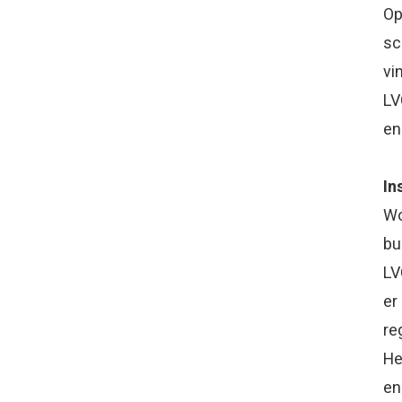
Op
sc
vi
LV
en
In
Wo
bu
LV
er
re
He
en