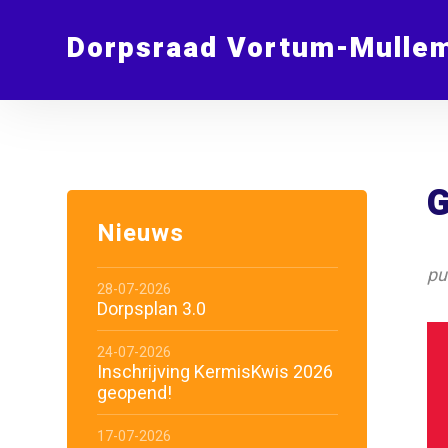
Dorpsraad Vortum-Mulle
G
Nieuws
pu
28-07-2026
Dorpsplan 3.0
24-07-2026
Inschrijving KermisKwis 2026
geopend!
17-07-2026