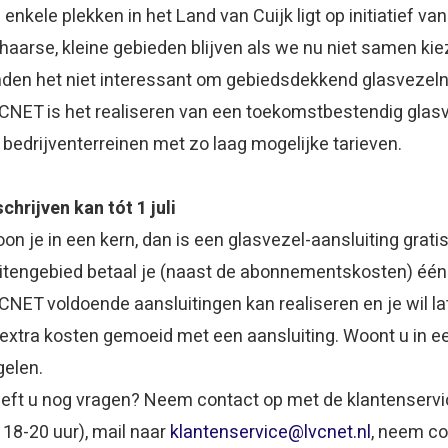
 enkele plekken in het Land van Cuijk ligt op initiatief van
haarse, kleine gebieden blijven als we nu niet samen ki
nden het niet interessant om gebiedsdekkend glasvezeln
CNET is het realiseren van een toekomstbestendig glasv
 bedrijventerreinen met zo laag mogelijke tarieven.
schrijven kan tót 1 juli
on je in een kern, dan is een glasvezel-aansluiting gratis a
itengebied betaal je (naast de abonnementskosten) éénma
CNET voldoende aansluitingen kan realiseren en je wil l
 extra kosten gemoeid met een aansluiting. Woont u in 
gelen.
eft u nog vragen? Neem contact op met de klantenservic
 18-20 uur), mail naar
klantenservice@lvcnet.nl
, neem c