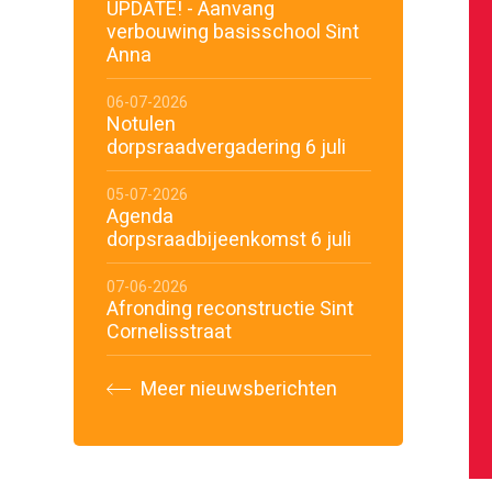
UPDATE! - Aanvang
verbouwing basisschool Sint
Anna
06-07-2026
Notulen
dorpsraadvergadering 6 juli
05-07-2026
Agenda
dorpsraadbijeenkomst 6 juli
07-06-2026
Afronding reconstructie Sint
Cornelisstraat
Meer nieuwsberichten