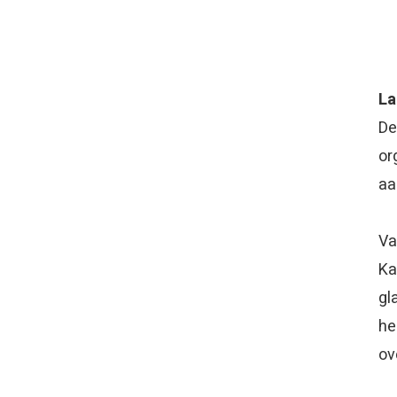
La
De
or
aa
Va
Ka
gl
he
ov