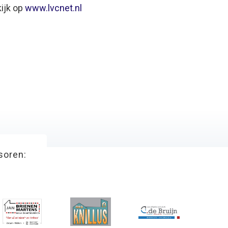
ijk op
www.lvcnet.nl
soren: