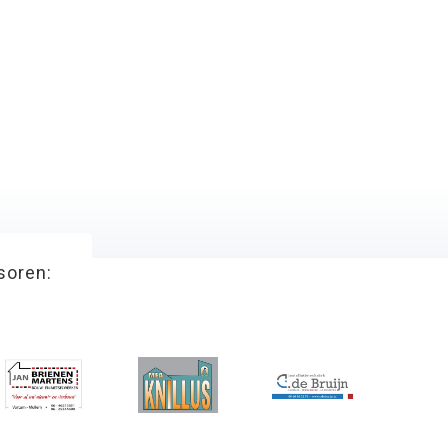
soren: