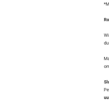
*M
Ro
Wi
du
Ma
om
Sl
Pe
uu