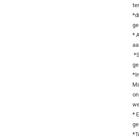
te
*d
ge
* 
aa
*S
ge
*I
Ma
on
we
* 
ge
*T