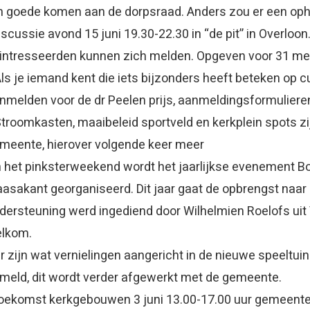
n goede komen aan de dorpsraad. Anders zou er een op
iscussie avond 15 juni 19.30-22.30 in “de pit” in Overloo
intresseerden kunnen zich melden. Opgeven voor 31 mei 
Als je iemand kent die iets bijzonders heeft beteken op c
nmelden voor de dr Peelen prijs, aanmeldingsformulieren
troomkasten, maaibeleid sportveld en kerkplein spots 
meente, hierover volgende keer meer
n het pinksterweekend wordt het jaarlijkse evenement B
asakant georganiseerd. Dit jaar gaat de opbrengst naar 
dersteuning werd ingediend door Wilhelmien Roelofs uit 
lkom.
Er zijn wat vernielingen aangericht in de nieuwe speeltu
meld, dit wordt verder afgewerkt met de gemeente.
oekomst kerkgebouwen 3 juni 13.00-17.00 uur gemeente