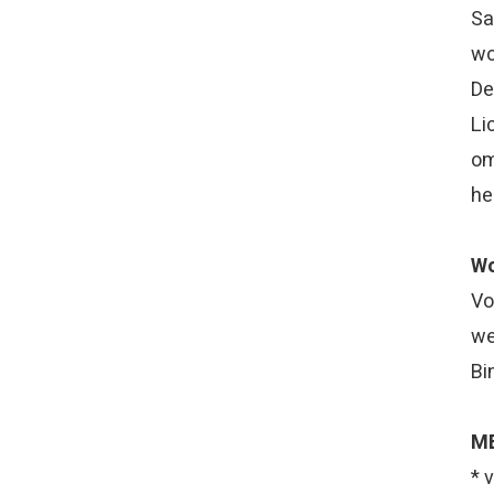
Sa
wo
De
Li
om
he
W
Vo
we
Bi
M
* 