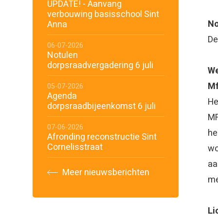
UPDATE! - Aanvang
verbouwing basisschool Sint
No
Anna
De
06-07-2026
Notulen
dorpsraadvergadering 6 juli
We
M
05-07-2026
Agenda
He
dorpsraadbijeenkomst 6 juli
MF
07-06-2026
he
Afronding reconstructie Sint
Cornelisstraat
wo
aa
Meer nieuwsberichten
me
Li