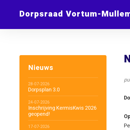
Dorpsraad Vortum-Mulle
N
Nieuws
pu
28-07-2026
Dorpsplan 3.0
Do
24-07-2026
Inschrijving KermisKwis 2026
geopend!
Op
Pe
17-07-2026