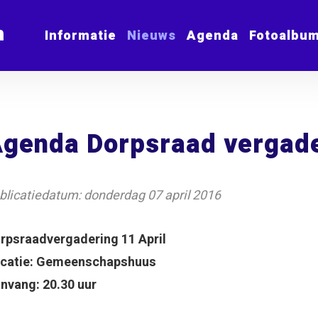
m
Informatie
Nieuws
Agenda
Fotoalbu
genda Dorpsraad vergade
blicatiedatum: donderdag 07 april 2016
rpsraadvergadering 11 April
catie: Gemeenschapshuus
nvang: 20.30 uur