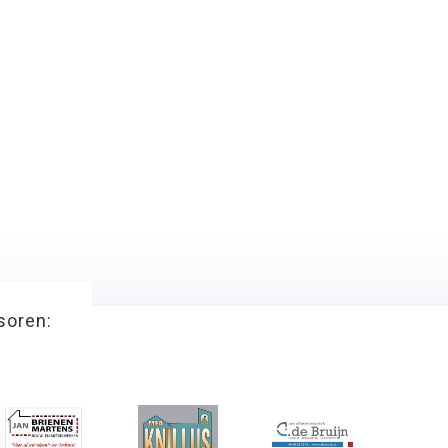
soren: