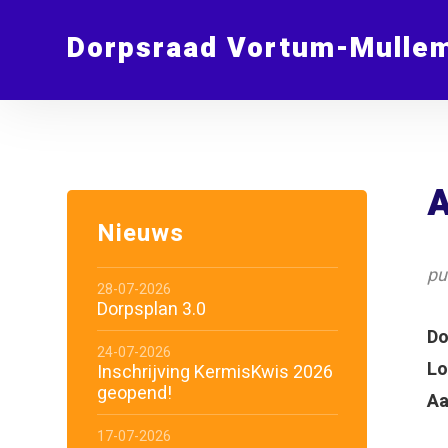
Dorpsraad Vortum-Mulle
A
Nieuws
pu
28-07-2026
Dorpsplan 3.0
Do
24-07-2026
Lo
Inschrijving KermisKwis 2026
geopend!
Aa
17-07-2026