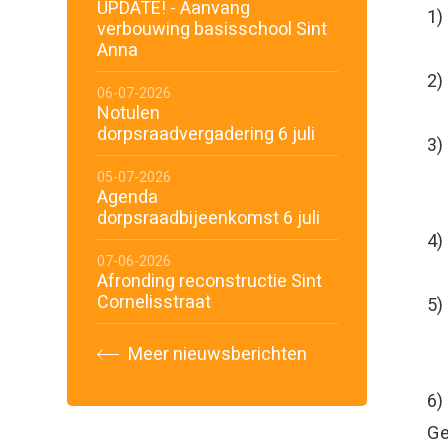
UPDATE! - Aanvang
1
verbouwing basisschool Sint
Anna
2
06-07-2026
Notulen
dorpsraadvergadering 6 juli
3)
*
05-07-2026
Agenda
dorpsraadbijeenkomst 6 juli
4)
07-06-2026
Afronding reconstructie Sint
Cornelisstraat
5
D
Meer nieuwsberichten
6
Ge