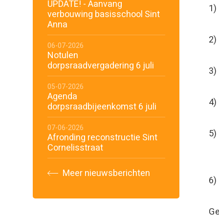
UPDATE! - Aanvang
verbouwing basisschool Sint
Anna
2)
06-07-2026
Notulen
dorpsraadvergadering 6 juli
3
05-07-2026
Agenda
4)
dorpsraadbijeenkomst 6 juli
07-06-2026
5
Afronding reconstructie Sint
Cornelisstraat
D
Meer nieuwsberichten
6)
Ge