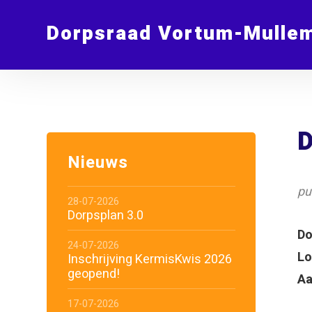
Dorpsraad Vortum-Mulle
D
Nieuws
pu
28-07-2026
Dorpsplan 3.0
Do
24-07-2026
Lo
Inschrijving KermisKwis 2026
geopend!
Aa
17-07-2026