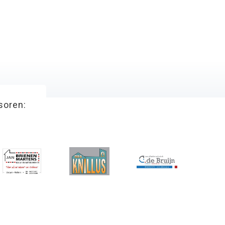
soren: