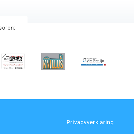
soren:
Privacyverklaring