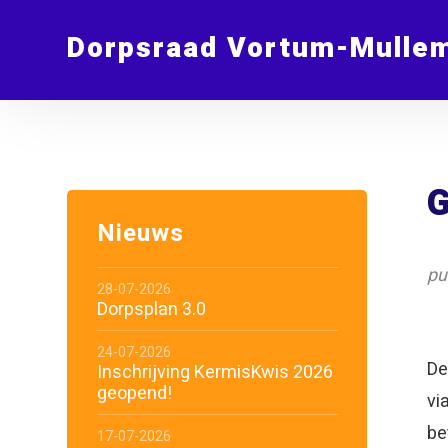
Dorpsraad Vortum-Mulle
G
Nieuws
pu
28-07-2026
Dorpsplan 3.0
24-07-2026
De
Inschrijving KermisKwis 2026
geopend!
vi
be
17-07-2026