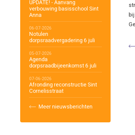
UPDATE! - Aanvang
st
verbouwing basisschool Sint
bi
Anna
Ge
06-07-2026
Notulen
dorpsraadvergadering 6 juli
05-07-2026
Agenda
dorpsraadbijeenkomst 6 juli
07-06-2026
Afronding reconstructie Sint
Cornelisstraat
Meer nieuwsberichten