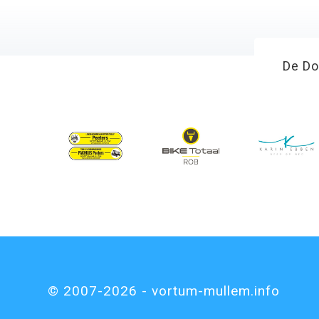
De Do
© 2007-2026 - vortum-mullem.info