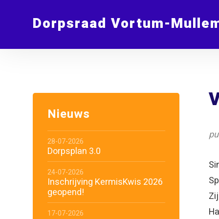
Dorpsraad Vortum-Mulle
V
Nieuws
pu
28-07-2026
Dorpsplan 3.0
Si
24-07-2026
Sp
Inschrijving KermisKwis 2026
geopend!
Zi
Ha
17-07-2026