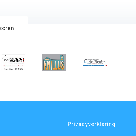
soren:
Privacyverklaring