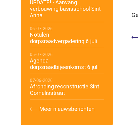
UPDATE! - Aanvang
verbouwing basisschool Sint
Ge
Anna
06-07-2026
Notulen
dorpsraadvergadering 6 juli
05-07-2026
Agenda
dorpsraadbijeenkomst 6 juli
07-06-2026
Afronding reconstructie Sint
Cornelisstraat
Meer nieuwsberichten