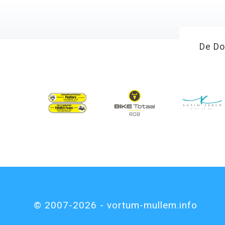
De Do
© 2007-2026 - vortum-mullem.info