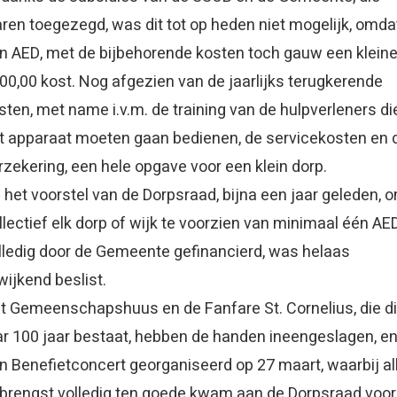
ren toegezegd, was dit tot op heden niet mogelijk, omda
n AED, met de bijbehorende kosten toch gauw een kleine
00,00 kost. Nog afgezien van de jaarlijks terugkerende
sten, met name i.v.m. de training van de hulpverleners di
t apparaat moeten gaan bedienen, de servicekosten en 
rzekering, een hele opgave voor een klein dorp.
 het voorstel van de Dorpsraad, bijna een jaar geleden, 
llectief elk dorp of wijk te voorzien van minimaal één AED
lledig door de Gemeente gefinancierd, was helaas
wijkend beslist.
t Gemeenschapshuus en de Fanfare St. Cornelius, die di
ar 100 jaar bestaat, hebben de handen ineengeslagen, e
n Benefietconcert georganiseerd op 27 maart, waarbij al
brengst volledig ten goede kwam aan de Dorpsraad voor