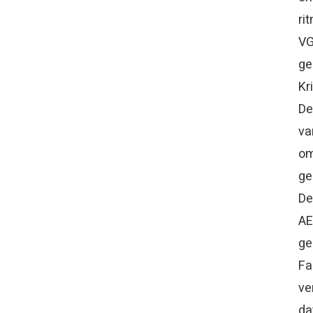
ri
VG
ge
Kr
De
va
om
ge
De
AE
ge
Fa
ve
da