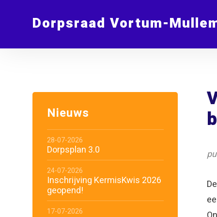
Dorpsraad Vortum-Mulle
V
Nieuws
b
28-07-2026
Dorpsplan 3.0
pu
24-07-2026
Inschrijving KermisKwis 2026
De
geopend!
ee
17-07-2026
On