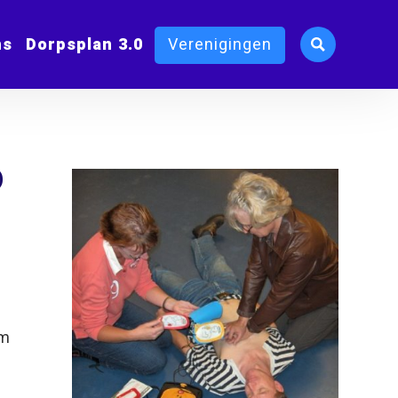
ms
Dorpsplan 3.0
Verenigingen
D
om