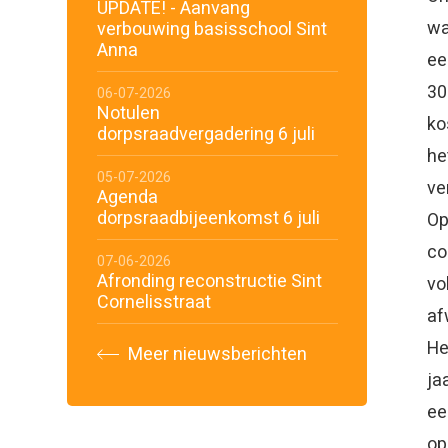
UPDATE! - Aanvang
wa
verbouwing basisschool Sint
Anna
ee
30
06-07-2026
Notulen
ko
dorpsraadvergadering 6 juli
he
05-07-2026
ve
Agenda
dorpsraadbijeenkomst 6 juli
Op
co
07-06-2026
Afronding reconstructie Sint
vo
Cornelisstraat
af
He
Meer nieuwsberichten
ja
ee
op