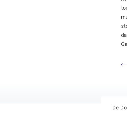
to
mu
st
da
Ge
De Do