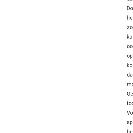
Do
he
zo
ka
oo
op
ko
da
mo
Ge
to
Vo
sp
he