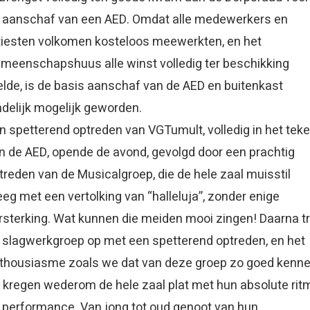
 aanschaf van een AED. Omdat alle medewerkers en
tiesten volkomen kosteloos meewerkten, en het
meenschapshuus alle winst volledig ter beschikking
elde, is de basis aanschaf van de AED en buitenkast
ndelijk mogelijk geworden.
n spetterend optreden van VGTumult, volledig in het tek
n de AED, opende de avond, gevolgd door een prachtig
treden van de Musicalgroep, die de hele zaal muisstil
eeg met een vertolking van “halleluja”, zonder enige
rsterking. Wat kunnen die meiden mooi zingen! Daarna t
 slagwerkgroep op met een spetterend optreden, en het
thousiasme zoals we dat van deze groep zo goed kenne
 kregen wederom de hele zaal plat met hun absolute rit
 performance. Van jong tot oud genoot van hun