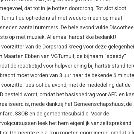
tmegevoel, dat tot in je botten doordrong. Tot slot sloot
Tumult de optredens af met wederom een op maat
sneden aantal nummers. De hele avond vulde Discothee
isto op met muziek. Allemaal hardstikke bedankt!
 voorzitter van de Dorpsraad kreeg voor deze gelegenhe
n Maarten Ebben van VGTumult, de bijnaam “speedy”
dat de reactietijd voor hulpverlening bij hartstilstand te
bracht moet worden van 3 uur naar de bekende 6 minute
 voorzitter besloot de avond, met de mededeling dat de
D besteld wordt, omdat het basisbedrag voor AED en kas
realiseerd is, mede dankzij het Gemeenschapshuus, de
nfare, SSOB en de gemeentesubsidie. Voor de
rvolgcursussen leek het hem eigenlijk vanzelfsprekend
t de Gemeente e.e.a. zou moeten coördineren, omdat all