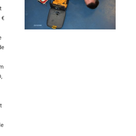
t
 €
e
de
om
,
t
n
le