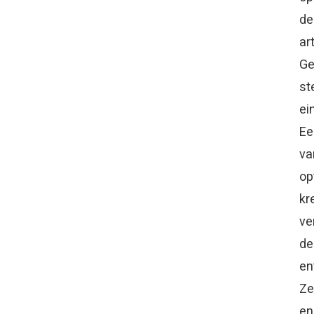
de
ar
Ge
st
ei
Ee
va
op
kr
ve
de
en
Ze
en