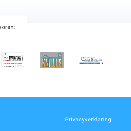
soren:
Privacyverklaring