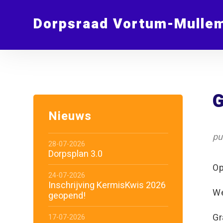
Dorpsraad Vortum-Mulle
G
Nieuws
pu
28-07-2026
Dorpsplan 3.0
Op
24-07-2026
Inschrijving KermisKwis 2026
We
geopend!
Gr
17-07-2026