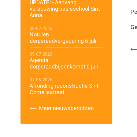
UPDATE! - Aanvang
verbouwing basisschool Sint
Pe
Anna
Ge
06-07-2026
Notulen
dorpsraadvergadering 6 juli
05-07-2026
Agenda
dorpsraadbijeenkomst 6 juli
07-06-2026
Afronding reconstructie Sint
Cornelisstraat
Meer nieuwsberichten