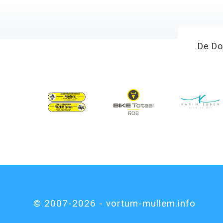
De Do
© 2007-2026 - vortum-mullem.info