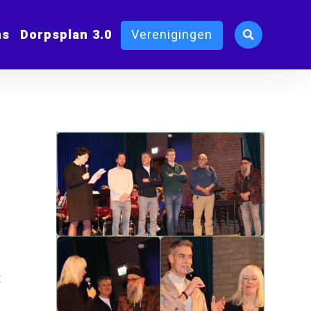
ms
Dorpsplan 3.0
Verenigingen
t