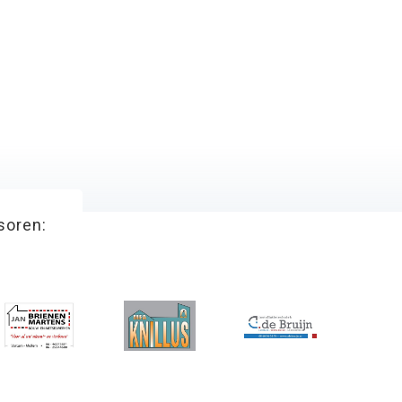
soren: