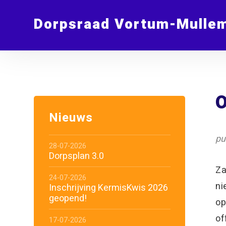
Dorpsraad Vortum-Mulle
O
Nieuws
pu
28-07-2026
Dorpsplan 3.0
Za
24-07-2026
ni
Inschrijving KermisKwis 2026
geopend!
op
of
17-07-2026