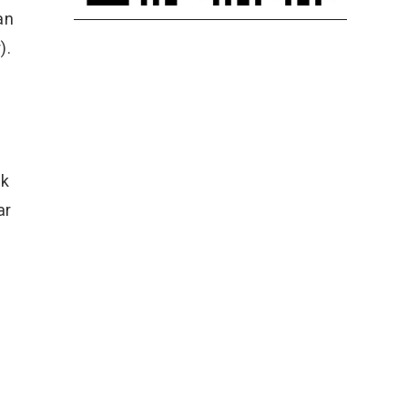
an
).
ok
ar