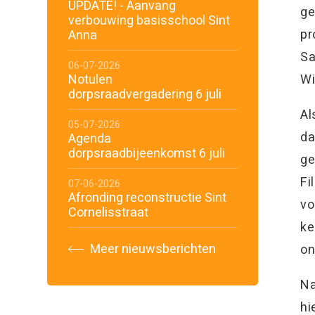
UPDATE! - Aanvang
ge
verbouwing basisschool Sint
pr
Anna
Sa
06-07-2026
Notulen
Wi
dorpsraadvergadering 6 juli
Al
05-07-2026
da
Agenda
dorpsraadbijeenkomst 6 juli
ge
Fi
07-06-2026
Afronding reconstructie Sint
vo
Cornelisstraat
ke
Meer nieuwsberichten
on
Na
hi