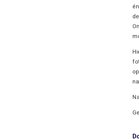
én
de
On
mo
Hi
fo
op
na
Na
Ge
Do