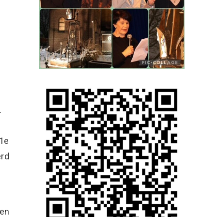
.
 1e
erd
den