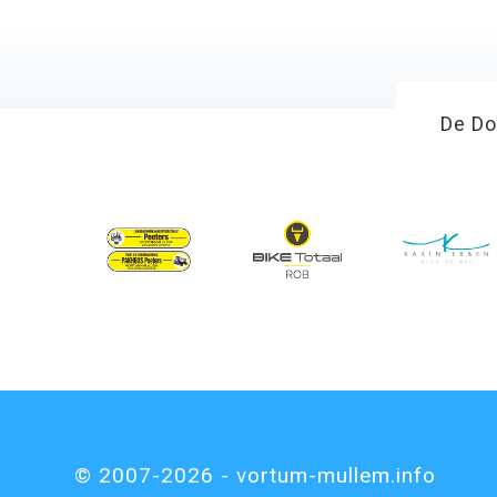
De Do
© 2007-2026 - vortum-mullem.info