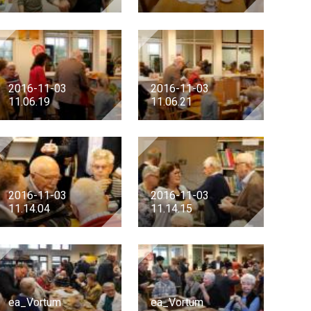
2016-11-03
2016-11-03
11.06.19
11.06.21
2016-11-03
2016-11-03
11.14.04
11.14.15
ea_Vortum
ea_Vortum