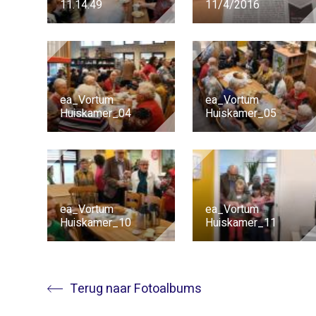
11.14.49
11/4/2016
ea_Vortum
ea_Vortum
Huiskamer_04
Huiskamer_05
ea_Vortum
ea_Vortum
Huiskamer_10
Huiskamer_11
Terug naar Fotoalbums