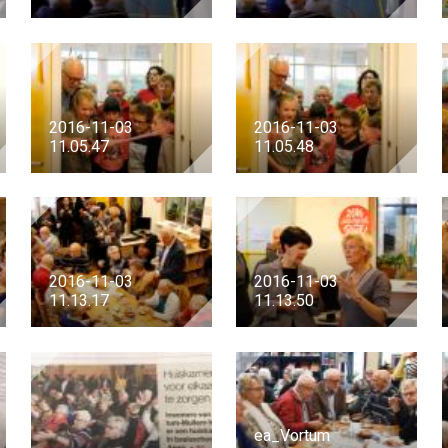
2016-11-03
2016-11-03
11.05.47
11.05.48
2016-11-03
2016-11-03
11.13.17
11.13.50
ea_Vortum