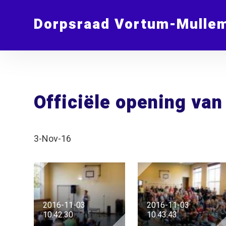
Dorpsraad Vortum-Mulle
Officiële opening va
3-Nov-16
2016-11-03
2016-11-03
10.42.30
10.43.43