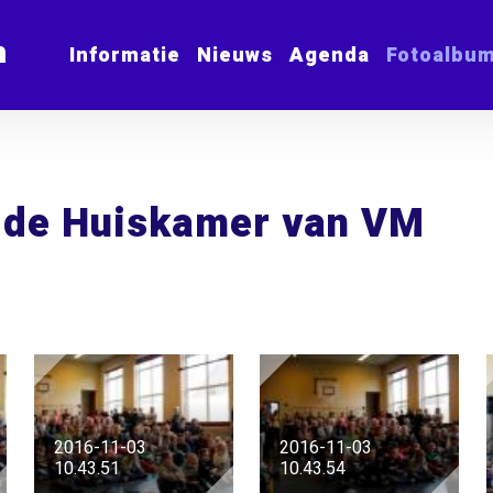
m
Informatie
Nieuws
Agenda
Fotoalbu
n de Huiskamer van VM
2016-11-03
2016-11-03
10.43.51
10.43.54