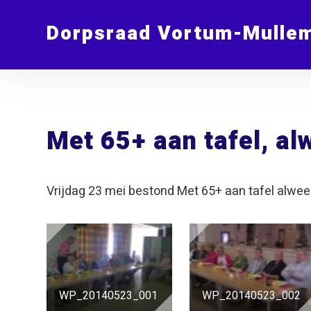
Dorpsraad Vortum-Mulle
Met 65+ aan tafel, alw
Vrijdag 23 mei bestond Met 65+ aan tafel alweer 
WP_20140523_001
WP_20140523_002