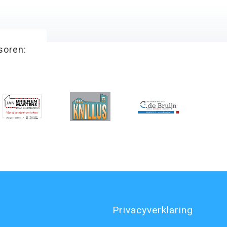
soren:
Privacyverklaring