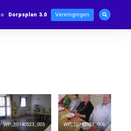
ms
Dorpsplan 3.0
Verenigingen
WP_20140523_005
WP_20140523_006