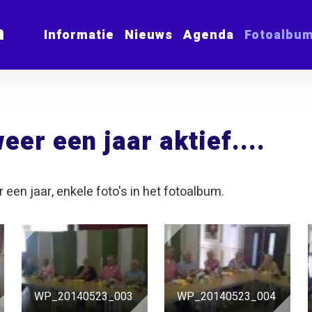
m
Informatie
Nieuws
Agenda
Fotoalbu
eer een jaar aktief....
een jaar, enkele foto's in het fotoalbum.
WP_20140523_003
WP_20140523_004