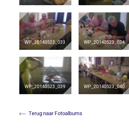
WP_20140523_033
WP_20140523_034
WP_20140523_039
WP_20140523_040
Terug naar Fotoalbums