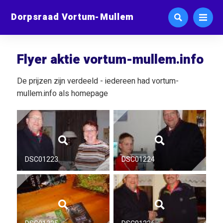
Dorpsraad Vortum-Mullem
Flyer aktie vortum-mullem.info
De prijzen zijn verdeeld - iedereen had vortum-
mullem.info als homepage
DSC01223
DSC01224