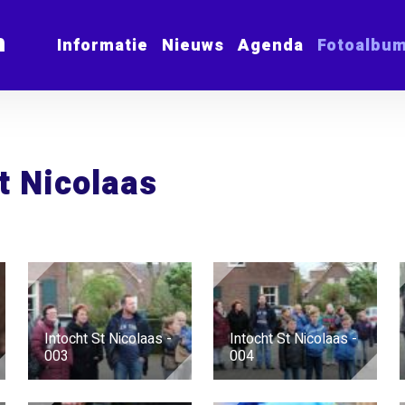
m
Informatie
Nieuws
Agenda
Fotoalbu
t Nicolaas
Intocht St Nicolaas -
Intocht St Nicolaas -
003
004