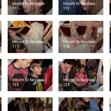
Intocht St Nicolaas -
Intocht St Nicolaas -
111
112
Intocht St Nicolaas -
Intocht St Nicolaas -
117
118
Intocht St Nicolaas -
Intocht St Nicolaas -
123
124