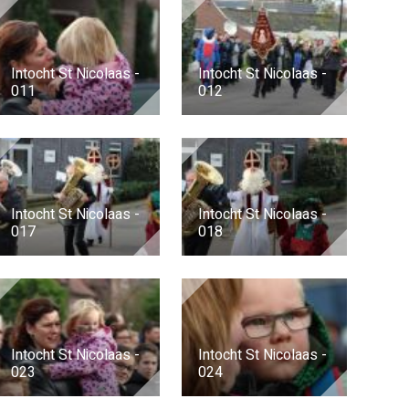
Intocht St Nicolaas -
Intocht St Nicolaas -
011
012
Intocht St Nicolaas -
Intocht St Nicolaas -
017
018
Intocht St Nicolaas -
Intocht St Nicolaas -
023
024