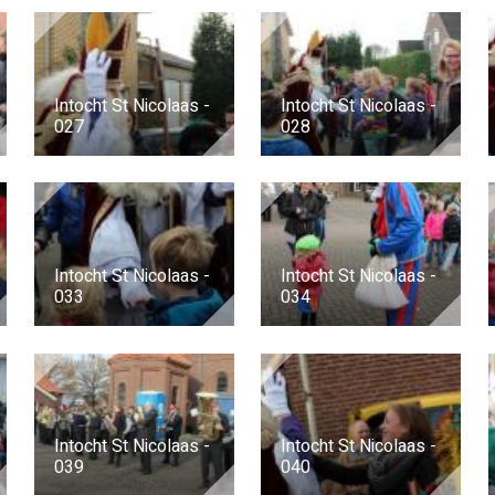
Intocht St Nicolaas -
Intocht St Nicolaas -
027
028
Intocht St Nicolaas -
Intocht St Nicolaas -
033
034
Intocht St Nicolaas -
Intocht St Nicolaas -
039
040