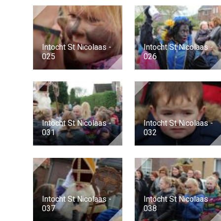
Intocht St Nicolaas -
Intocht St Nicolaas -
025
026
Intocht St Nicolaas -
Intocht St Nicolaas -
031
032
Intocht St Nicolaas -
Intocht St Nicolaas -
037
038