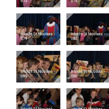
073
074
Intocht St Nicolaas -
Intocht St Nicolaas -
079
080
Intocht St Nicolaas -
Intocht St Nicolaas -
085
086
Intocht St Nicolaas -
Intocht St Nicolaas -