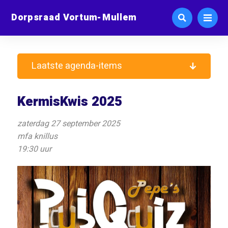
Dorpsraad Vortum-Mullem
Laatste agenda-items
KermisKwis 2025
zaterdag 27 september 2025
mfa knillus
19:30 uur