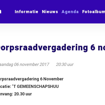
m
Informatie
Nieuws
Agenda
Fotoalbu
orpsraadvergadering 6 
andag 06 november 2017
20:30 uur
orpsraadvergadering 6 November
catie: ‘T GEMEENSCHAPSHUU
nvang: 20.30 uur