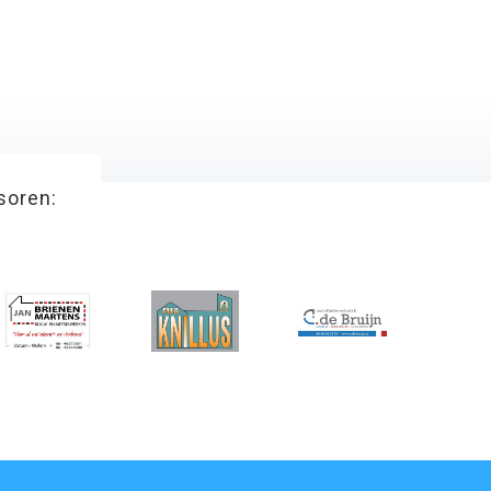
soren: