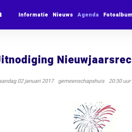
m
Informatie
Nieuws
Agenda
Fotoalbu
itnodiging Nieuwjaarsre
andag 02 januari 2017
gemeenschapshuis
20:30 uur