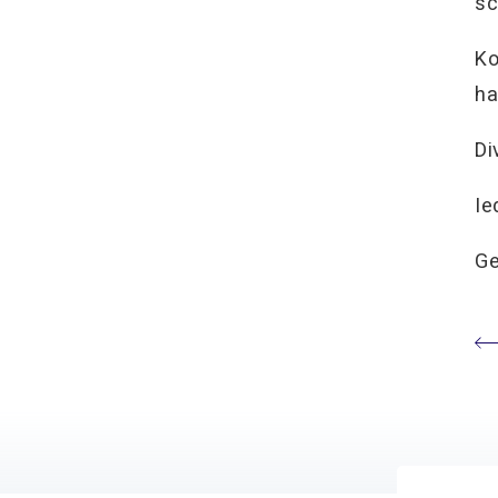
sc
Ko
ha
Di
Ie
Ge