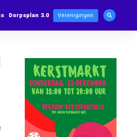
ms
Dorpsplan 3.0
Verenigingen
l
t